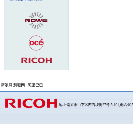
新浪网
慧聪网
阿里巴巴
地址:南京市白下区西石坝街27号
-5-101,
电话:
02