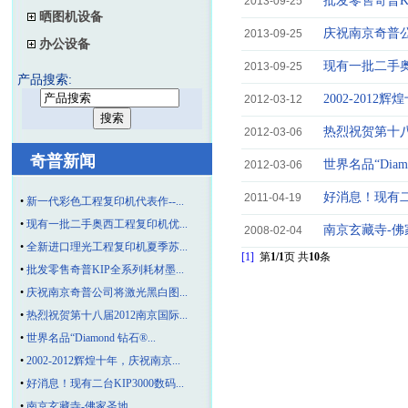
批发零售奇普K
2013-09-25
晒图机设备
庆祝南京奇普
2013-09-25
办公设备
现有一批二手奥
2013-09-25
产品搜索:
2002-20
2012-03-12
热烈祝贺第十八
2012-03-06
奇普新闻
世界名品“Dia
2012-03-06
好消息！现有二
2011-04-19
•
新一代彩色工程复印机代表作--...
•
现有一批二手奥西工程复印机优...
南京玄藏寺-佛
2008-02-04
•
全新进口理光工程复印机夏季苏...
[1]
第
1/1
页 共
10
条
•
批发零售奇普KIP全系列耗材墨...
•
庆祝南京奇普公司将激光黑白图...
•
热烈祝贺第十八届2012南京国际...
•
世界名品“Diamond 钻石®...
•
2002-2012辉煌十年，庆祝南京...
•
好消息！现有二台KIP3000数码...
•
南京玄藏寺-佛家圣地